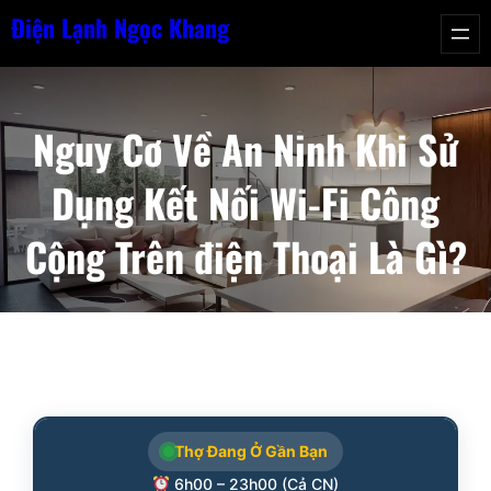
Chuyển
Điện Lạnh Ngọc Khang
đến
phần
nội
Nguy Cơ Về An Ninh Khi Sử
dung
Dụng Kết Nối Wi-Fi Công
Cộng Trên điện Thoại Là Gì?
Thợ Đang Ở Gần Bạn
6h00 – 23h00 (Cả CN)