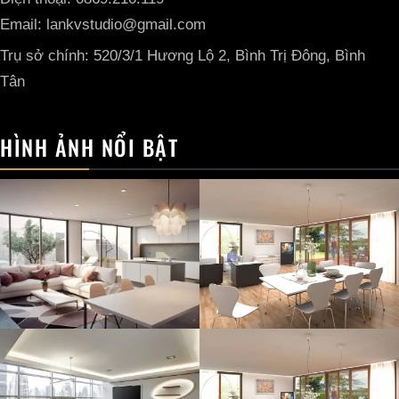
Email: lankvstudio@gmail.com
Trụ sở chính: 520/3/1 Hương Lộ 2, Bình Trị Đông, Bình
Tân
HÌNH ẢNH NỔI BẬT