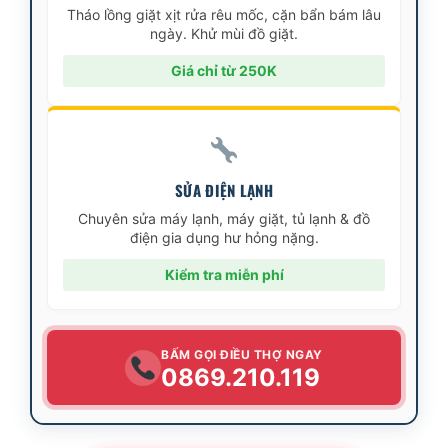
Tháo lồng giặt xịt rửa rêu mốc, cặn bẩn bám lâu
ngày. Khử mùi đồ giặt.
Giá chỉ từ 250K
SỬA ĐIỆN LẠNH
Chuyên sửa máy lạnh, máy giặt, tủ lạnh & đồ
điện gia dụng hư hỏng nặng.
Kiểm tra miễn phí
BẤM GỌI ĐIỀU THỢ NGAY
0869.210.119