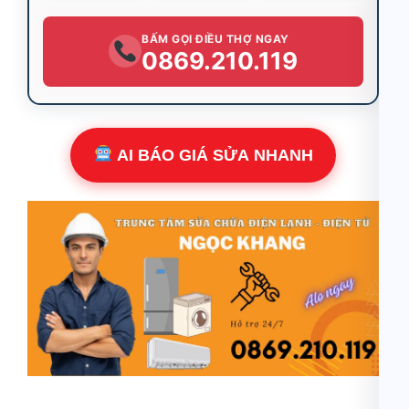
BẤM GỌI ĐIỀU THỢ NGAY
0869.210.119
AI BÁO GIÁ SỬA NHANH