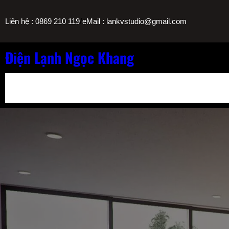
Chuyển
/
Liên hệ : 0869 210 119
eMail : lankvstudio@gmail.com
đến
phần
nội
Điện Lạnh Ngọc Khang
dung
Bảng Giá Nạp Gas Máy Lạnh TPHCM
Sửa Máy Lọc Nước Nóng L
Sửa Máy Lạnh Chảy Nước Giá Bao Nhiêu? Bảng Giá Ngọc Khang