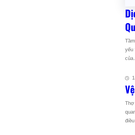
Dị
Qu
Tầm 
yếu 
củ
1
Vệ
Thợ 
quan
điều