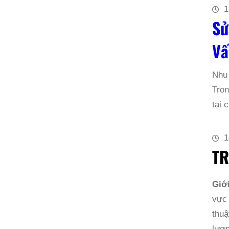
1
Sử
Vấ
Nhu
Tron
tại
1
TR
Giớ
vực
thuậ
lượn