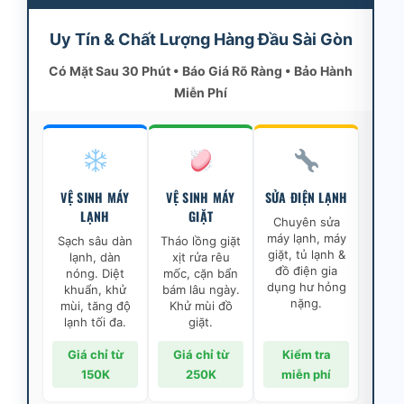
Uy Tín & Chất Lượng Hàng Đầu Sài Gòn
Có Mặt Sau 30 Phút • Báo Giá Rõ Ràng • Bảo Hành
Miễn Phí
VỆ SINH MÁY
VỆ SINH MÁY
SỬA ĐIỆN LẠNH
LẠNH
GIẶT
Chuyên sửa
máy lạnh, máy
Sạch sâu dàn
Tháo lồng giặt
giặt, tủ lạnh &
lạnh, dàn
xịt rửa rêu
đồ điện gia
nóng. Diệt
mốc, cặn bẩn
dụng hư hỏng
khuẩn, khử
bám lâu ngày.
nặng.
mùi, tăng độ
Khử mùi đồ
lạnh tối đa.
giặt.
Giá chỉ từ
Giá chỉ từ
Kiểm tra
150K
250K
miễn phí