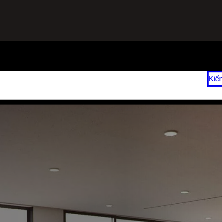
ạnh
Sửa Tủ Lạnh Tại Nhà
Vệ Sinh Máy Lạnh Hết Bao Nhiêu Tiền?
Kiế
 2026
Giá Sửa Máy Lạnh Tại Nhà TPHCM