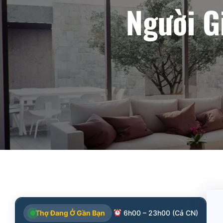
Người G
Thợ Đang Ở Gần Bạn
6h00 – 23h00 (Cả CN)