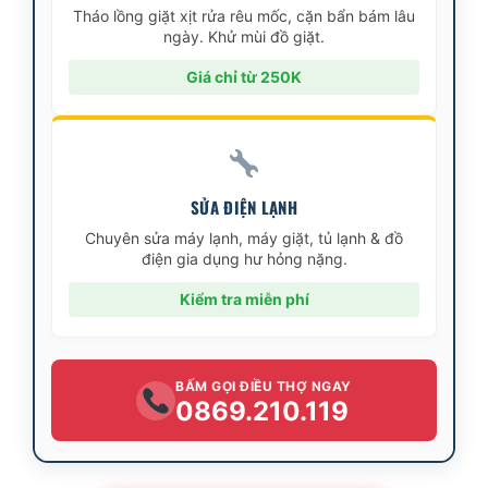
Tháo lồng giặt xịt rửa rêu mốc, cặn bẩn bám lâu
ngày. Khử mùi đồ giặt.
Giá chỉ từ 250K
SỬA ĐIỆN LẠNH
Chuyên sửa máy lạnh, máy giặt, tủ lạnh & đồ
điện gia dụng hư hỏng nặng.
Kiểm tra miễn phí
BẤM GỌI ĐIỀU THỢ NGAY
0869.210.119