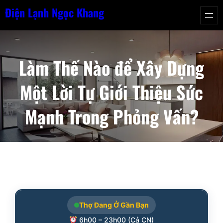
Chuyển
Điện Lạnh Ngọc Khang
đến
phần
nội
Làm Thế Nào để Xây Dựng
dung
Một Lời Tự Giới Thiệu Sức
Mạnh Trong Phỏng Vấn?
Thợ Đang Ở Gần Bạn
6h00 – 23h00 (Cả CN)