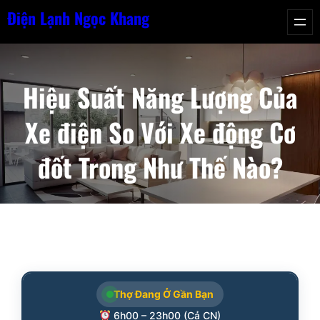
Chuyển
Điện Lạnh Ngọc Khang
đến
phần
nội
Hiệu Suất Năng Lượng Của
dung
Xe điện So Với Xe động Cơ
đốt Trong Như Thế Nào?
Thợ Đang Ở Gần Bạn
6h00 – 23h00 (Cả CN)