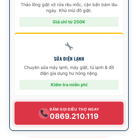
Tháo lồng giặt xịt rửa rêu mốc, cặn bẩn bám lâu
ngày. Khử mùi đồ giặt.
Giá chỉ từ 250K
SỬA ĐIỆN LẠNH
Chuyên sửa máy lạnh, máy giặt, tủ lạnh & đồ
điện gia dụng hư hỏng nặng.
Kiểm tra miễn phí
BẤM GỌI ĐIỀU THỢ NGAY
0869.210.119