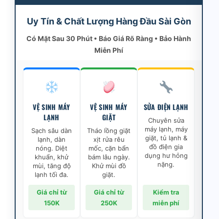
Uy Tín & Chất Lượng Hàng Đầu Sài Gòn
Có Mặt Sau 30 Phút • Báo Giá Rõ Ràng • Bảo Hành
Miễn Phí
VỆ SINH MÁY
VỆ SINH MÁY
SỬA ĐIỆN LẠNH
LẠNH
GIẶT
Chuyên sửa
máy lạnh, máy
Sạch sâu dàn
Tháo lồng giặt
giặt, tủ lạnh &
lạnh, dàn
xịt rửa rêu
đồ điện gia
nóng. Diệt
mốc, cặn bẩn
dụng hư hỏng
khuẩn, khử
bám lâu ngày.
nặng.
mùi, tăng độ
Khử mùi đồ
lạnh tối đa.
giặt.
Giá chỉ từ
Giá chỉ từ
Kiểm tra
150K
250K
miễn phí