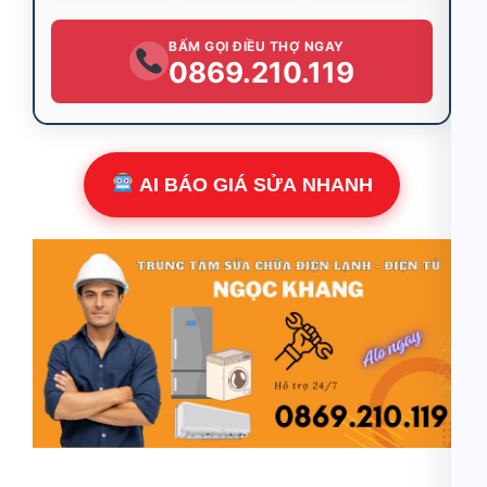
BẤM GỌI ĐIỀU THỢ NGAY
0869.210.119
AI BÁO GIÁ SỬA NHANH