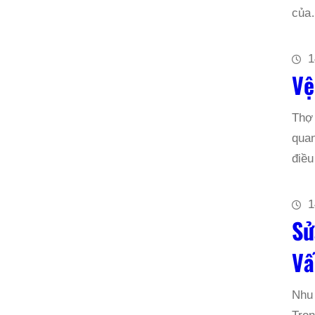
củ
1
Vệ
Thợ 
quan
điều
1
Sử
Vấ
Nhu