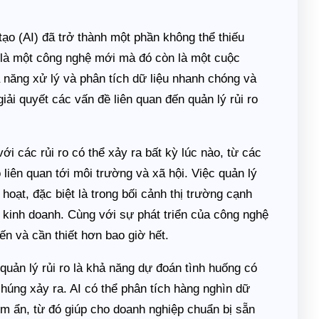
tạo (AI) đã trở thành một phần không thể thiếu
n là một công nghệ mới mà đó còn là một cuộc
 năng xử lý và phân tích dữ liệu nhanh chóng và
iải quyết các vấn đề liên quan đến quản lý rủi ro
ới các rủi ro có thể xảy ra bất kỳ lúc nào, từ các
o liên quan tới môi trường và xã hội. Việc quản lý
 hoạt, đặc biệt là trong bối cảnh thị trường cạnh
i kinh doanh. Cùng với sự phát triển của công nghệ
iến và cần thiết hơn bao giờ hết.
 quản lý rủi ro là khả năng dự đoán tình huống có
húng xảy ra. AI có thể phân tích hàng nghìn dữ
ềm ẩn, từ đó giúp cho doanh nghiệp chuẩn bị sẵn