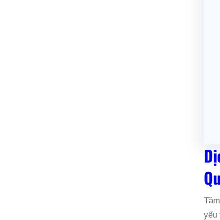
Dị
Qu
Tầm 
yếu 