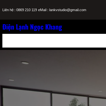
Chuyển
/
Liên hệ : 0869 210 119
eMail : lankvstudio@gmail.com
đến
phần
nội
Điện Lạnh Ngọc Khang
dung
Bảng Giá Nạp Gas Máy Lạnh TPHCM
Sửa Máy Lọc Nước Nóng L
Sửa Máy Lạnh Chảy Nước Giá Bao Nhiêu? Bảng Giá Ngọc Khang