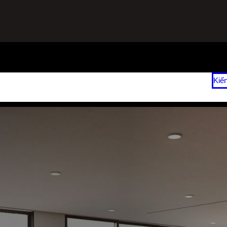
ạnh
Sửa Tủ Lạnh Tại Nhà
Vệ Sinh Máy Lạnh Hết Bao Nhiêu Tiền?
Kiế
 2026
Giá Sửa Máy Lạnh Tại Nhà TPHCM