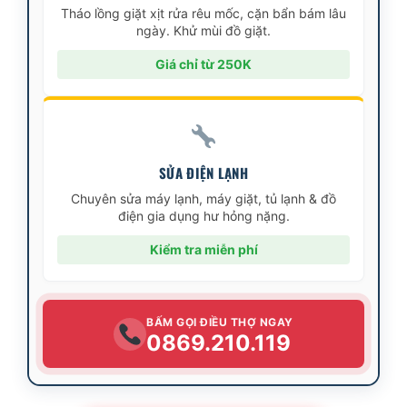
Tháo lồng giặt xịt rửa rêu mốc, cặn bẩn bám lâu
ngày. Khử mùi đồ giặt.
Giá chỉ từ 250K
SỬA ĐIỆN LẠNH
Chuyên sửa máy lạnh, máy giặt, tủ lạnh & đồ
điện gia dụng hư hỏng nặng.
Kiểm tra miễn phí
BẤM GỌI ĐIỀU THỢ NGAY
0869.210.119