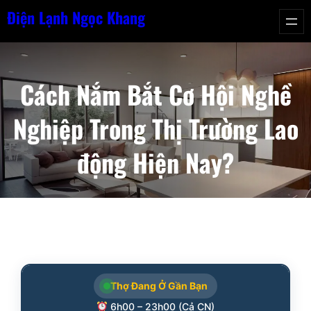
Chuyển
Điện Lạnh Ngọc Khang
đến
phần
nội
Cách Nắm Bắt Cơ Hội Nghề
dung
Nghiệp Trong Thị Trường Lao
động Hiện Nay?
Thợ Đang Ở Gần Bạn
6h00 – 23h00 (Cả CN)