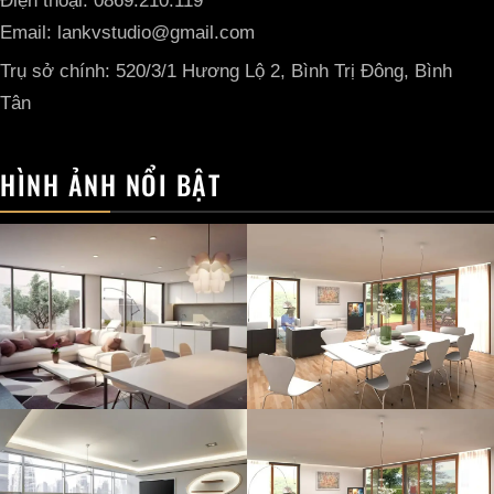
Điện thoại: 0869.210.119
Email: lankvstudio@gmail.com
Trụ sở chính: 520/3/1 Hương Lộ 2, Bình Trị Đông, Bình
Tân
HÌNH ẢNH NỔI BẬT