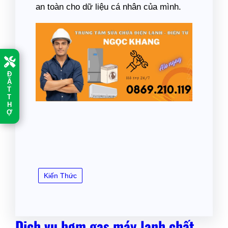
an toàn cho dữ liệu cá nhân của mình.
Đ
Ặ
T
T
H
Ợ
Kiến Thức
Dịch vụ bơm gas máy lạnh chất