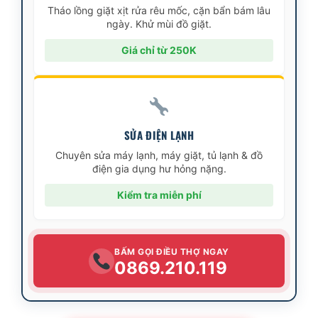
Tháo lồng giặt xịt rửa rêu mốc, cặn bẩn bám lâu
ngày. Khử mùi đồ giặt.
Giá chỉ từ 250K
SỬA ĐIỆN LẠNH
Chuyên sửa máy lạnh, máy giặt, tủ lạnh & đồ
điện gia dụng hư hỏng nặng.
Kiểm tra miễn phí
BẤM GỌI ĐIỀU THỢ NGAY
0869.210.119