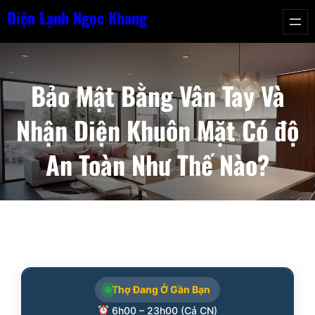
Chuyển
Điện Lạnh Ngọc Khang
đến
phần
nội
Bảo Mật Bằng Vân Tay Và
dung
Nhận Diện Khuôn Mặt Có độ
An Toàn Như Thế Nào?
Thợ Đang Ở Gần Bạn
6h00 – 23h00 (Cả CN)