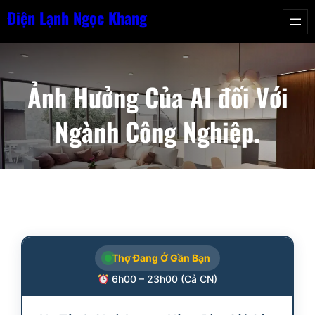
Chuyển
Điện Lạnh Ngọc Khang
đến
phần
nội
Ảnh Hưởng Của AI đối Với
dung
Ngành Công Nghiệp.
Thợ Đang Ở Gần Bạn
6h00 – 23h00 (Cả CN)