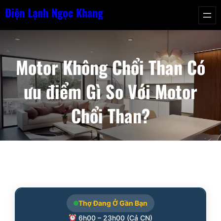
Chuyển
Điện Lạnh Ngọc Khang
đến
phần
nội
Motor Không Chổi Than Có
dung
ưu điểm Gì So Với Motor
Chổi Than?
Thợ Đang Ở Gần Bạn
6h00 – 23h00 (Cả CN)