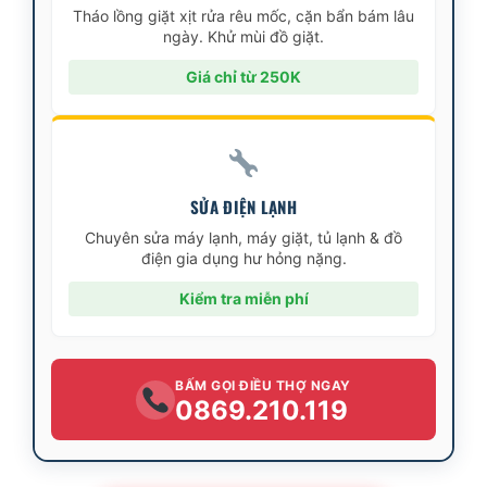
Tháo lồng giặt xịt rửa rêu mốc, cặn bẩn bám lâu
ngày. Khử mùi đồ giặt.
Giá chỉ từ 250K
SỬA ĐIỆN LẠNH
Chuyên sửa máy lạnh, máy giặt, tủ lạnh & đồ
điện gia dụng hư hỏng nặng.
Kiểm tra miễn phí
BẤM GỌI ĐIỀU THỢ NGAY
0869.210.119