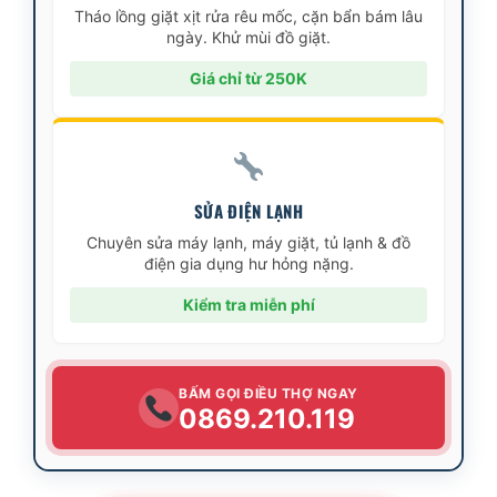
Tháo lồng giặt xịt rửa rêu mốc, cặn bẩn bám lâu
ngày. Khử mùi đồ giặt.
Giá chỉ từ 250K
SỬA ĐIỆN LẠNH
Chuyên sửa máy lạnh, máy giặt, tủ lạnh & đồ
điện gia dụng hư hỏng nặng.
Kiểm tra miễn phí
BẤM GỌI ĐIỀU THỢ NGAY
0869.210.119