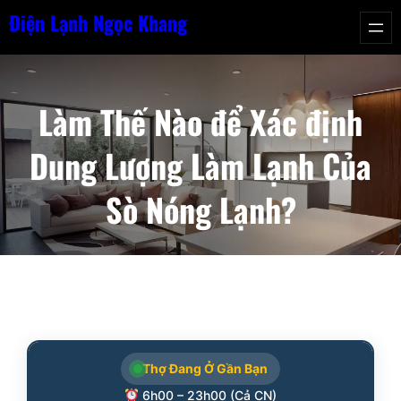
Chuyển
Điện Lạnh Ngọc Khang
đến
phần
nội
Làm Thế Nào để Xác định
dung
Dung Lượng Làm Lạnh Của
Sò Nóng Lạnh?
Thợ Đang Ở Gần Bạn
6h00 – 23h00 (Cả CN)