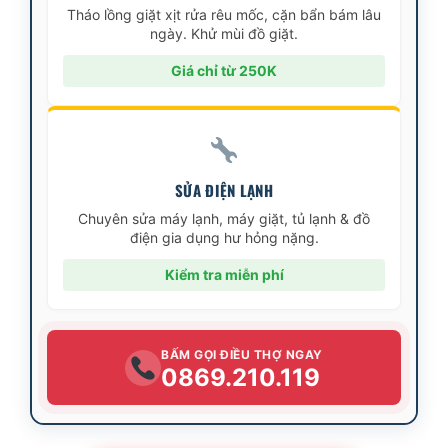
Tháo lồng giặt xịt rửa rêu mốc, cặn bẩn bám lâu
ngày. Khử mùi đồ giặt.
Giá chỉ từ 250K
SỬA ĐIỆN LẠNH
Chuyên sửa máy lạnh, máy giặt, tủ lạnh & đồ
điện gia dụng hư hỏng nặng.
Kiểm tra miễn phí
BẤM GỌI ĐIỀU THỢ NGAY
0869.210.119