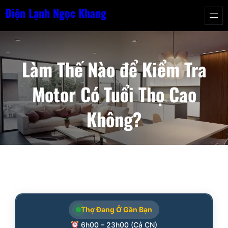
Chuyển
Điện Lạnh Ngọc Khang
đến
phần
nội
Làm Thế Nào để Kiểm Tra
dung
Motor Có Tuổi Thọ Cao
Không?
Thợ Đang Ở Gần Bạn
6h00 – 23h00 (Cả CN)