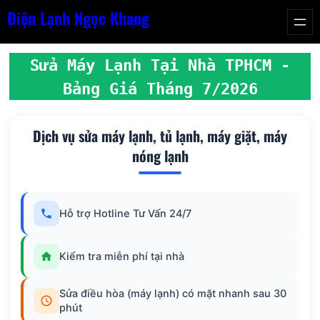
Chuyển
Điện Lạnh Ngọc Khang
đến
phần
Sửa Máy Lạnh Tại Nhà TPHCM -
nội
Bảng Giá Tháng 7/2026
dung
Dịch vụ sửa máy lạnh, tủ lạnh, máy giặt, máy
nóng lạnh
Hỗ trợ Hotline Tư Vấn 24/7
Kiểm tra miễn phí tại nhà
Sửa điều hòa (máy lạnh) có mặt nhanh sau 30
phút