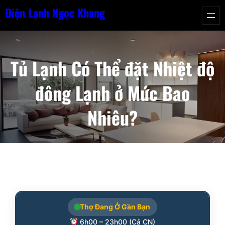
Chuyển
Điện Lạnh Ngọc Khang
đến
phần
nội
Tủ Lạnh Có Thể đặt Nhiệt độ
dung
đông Lạnh ở Mức Bao
Nhiêu?
Thợ Đang Ở Gần Bạn
6h00 – 23h00 (Cả CN)