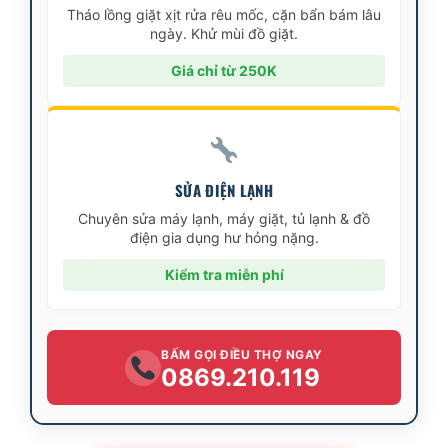
Tháo lồng giặt xịt rửa rêu mốc, cặn bẩn bám lâu
ngày. Khử mùi đồ giặt.
Giá chỉ từ 250K
SỬA ĐIỆN LẠNH
Chuyên sửa máy lạnh, máy giặt, tủ lạnh & đồ
điện gia dụng hư hỏng nặng.
Kiểm tra miễn phí
BẤM GỌI ĐIỀU THỢ NGAY
0869.210.119