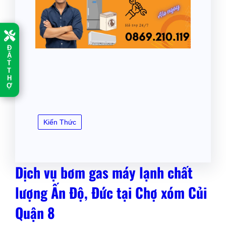
Đ
Ặ
T
T
H
Ợ
Kiến Thức
Dịch vụ bơm gas máy lạnh chất
lượng Ấn Độ, Đức tại Chợ xóm Củi
Quận 8