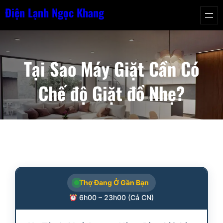
Chuyển
Điện Lạnh Ngọc Khang
đến
phần
nội
Tại Sao Máy Giặt Cần Có
dung
Chế độ Giặt đồ Nhẹ?
Thợ Đang Ở Gần Bạn
6h00 – 23h00 (Cả CN)