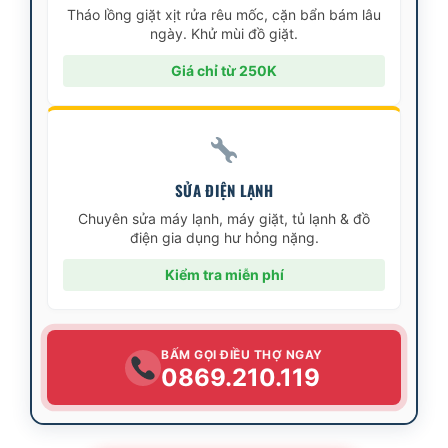
Tháo lồng giặt xịt rửa rêu mốc, cặn bẩn bám lâu
ngày. Khử mùi đồ giặt.
Giá chỉ từ 250K
SỬA ĐIỆN LẠNH
Chuyên sửa máy lạnh, máy giặt, tủ lạnh & đồ
điện gia dụng hư hỏng nặng.
Kiểm tra miễn phí
BẤM GỌI ĐIỀU THỢ NGAY
0869.210.119