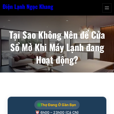
Chuyển
Điện Lạnh Ngọc Khang
đến
phần
nội
Tại Sao Không Nên để Cửa
dung
Sổ Mở Khi Máy Lạnh đang
Hoạt động?
Thợ Đang Ở Gần Bạn
6h00 – 23h00 (Cả CN)