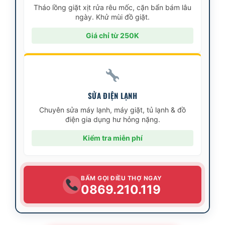
Tháo lồng giặt xịt rửa rêu mốc, cặn bẩn bám lâu
ngày. Khử mùi đồ giặt.
Giá chỉ từ 250K
SỬA ĐIỆN LẠNH
Chuyên sửa máy lạnh, máy giặt, tủ lạnh & đồ
điện gia dụng hư hỏng nặng.
Kiểm tra miễn phí
BẤM GỌI ĐIỀU THỢ NGAY
0869.210.119