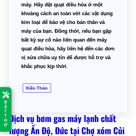
máy. Hãy đặt quạt điều hòa ở một
khoảng cách an toàn với các vật dụng
kim loại để bảo vệ cho bản thân và
máy của bạn. Đồng thời, nếu bạn gặp
bất kỳ sự cố nào liên quan đến máy
quạt điều hòa, hãy liên hệ đến các đơn
vị sửa chữa uy tín để được hỗ trợ và
khắc phục kịp thời.
Kiến Thức
Đ
Ặ
T
Dịch vụ bơm gas máy lạnh chất
T
H
Ợ
lượng Ấn Độ, Đức tại Chợ xóm Củi