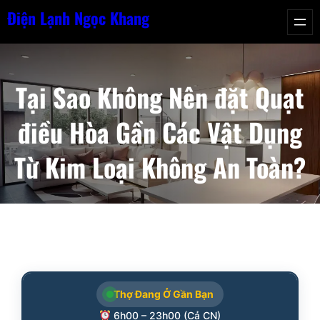
Chuyển
Điện Lạnh Ngọc Khang
đến
phần
nội
Tại Sao Không Nên đặt Quạt
dung
điều Hòa Gần Các Vật Dụng
Từ Kim Loại Không An Toàn?
Thợ Đang Ở Gần Bạn
6h00 – 23h00 (Cả CN)