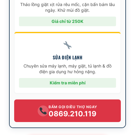
Tháo lồng giặt xịt rửa rêu mốc, cặn bẩn bám lâu
ngày. Khử mùi đồ giặt.
Giá chỉ từ 250K
SỬA ĐIỆN LẠNH
Chuyên sửa máy lạnh, máy giặt, tủ lạnh & đồ
điện gia dụng hư hỏng nặng.
Kiểm tra miễn phí
BẤM GỌI ĐIỀU THỢ NGAY
0869.210.119