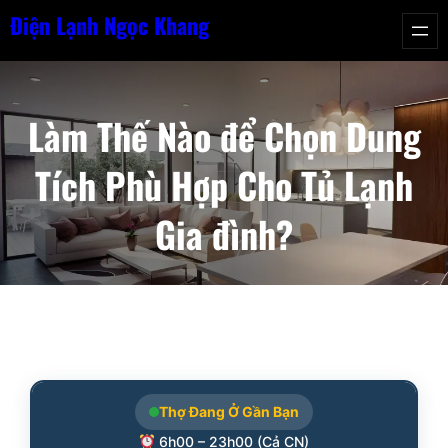
Chuyển
Điện Lạnh Ngọc Khang
đến
phần
nội
Làm Thế Nào để Chọn Dung
dung
Tích Phù Hợp Cho Tủ Lạnh
Gia đình?
Thợ Đang Ở Gần Bạn
6h00 – 23h00 (Cả CN)