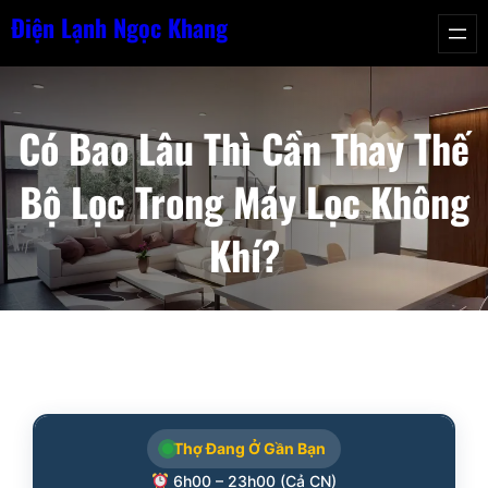
Chuyển
Điện Lạnh Ngọc Khang
đến
phần
nội
Có Bao Lâu Thì Cần Thay Thế
dung
Bộ Lọc Trong Máy Lọc Không
Khí?
Thợ Đang Ở Gần Bạn
6h00 – 23h00 (Cả CN)