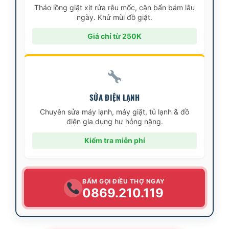
Tháo lồng giặt xịt rửa rêu mốc, cặn bẩn bám lâu
ngày. Khử mùi đồ giặt.
Giá chỉ từ 250K
SỬA ĐIỆN LẠNH
Chuyên sửa máy lạnh, máy giặt, tủ lạnh & đồ
điện gia dụng hư hỏng nặng.
Kiểm tra miễn phí
BẤM GỌI ĐIỀU THỢ NGAY
0869.210.119