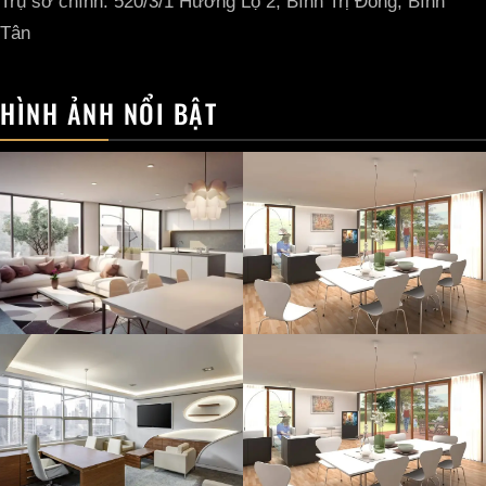
Trụ sở chính: 520/3/1 Hương Lộ 2, Bình Trị Đông, Bình
Tân
HÌNH ẢNH NỔI BẬT