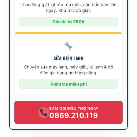
Tháo lồng giặt xịt rửa rêu mốc, cặn bẩn bám lâu
ngày. Khử mùi đồ giặt.
Giá chỉ từ 250K
SỬA ĐIỆN LẠNH
Chuyên sửa máy lạnh, máy giặt, tủ lạnh & đồ
điện gia dụng hư hỏng nặng.
Kiểm tra miễn phí
BẤM GỌI ĐIỀU THỢ NGAY
0869.210.119