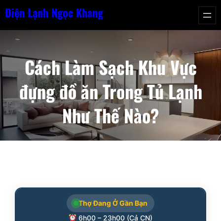
Chuyển
Điện Lạnh Ngọc Khang
đến
phần
nội
Cách Làm Sạch Khu Vực
dung
đựng đồ ăn Trong Tủ Lạnh
Như Thế Nào?
Thợ Đang Ở Gần Bạn
6h00 – 23h00 (Cả CN)