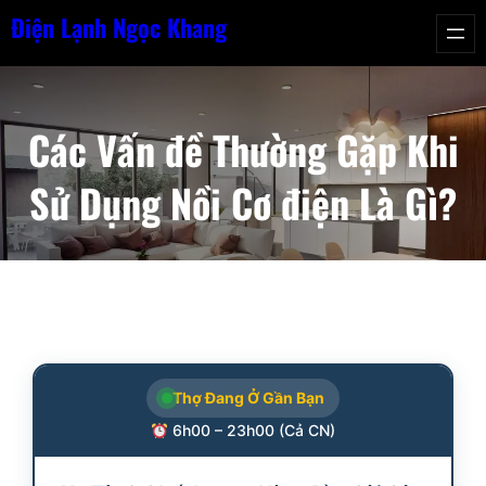
Chuyển
Điện Lạnh Ngọc Khang
đến
phần
nội
Các Vấn đề Thường Gặp Khi
dung
Sử Dụng Nồi Cơ điện Là Gì?
Thợ Đang Ở Gần Bạn
6h00 – 23h00 (Cả CN)