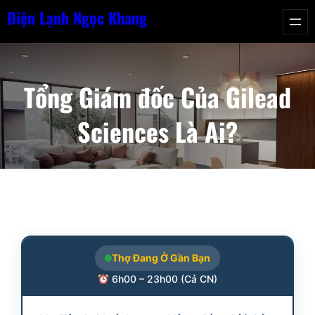
Chuyển
Điện Lạnh Ngọc Khang
đến
phần
nội
Tổng Giám đốc Của Gilead
dung
Sciences Là Ai?
Thợ Đang Ở Gần Bạn
6h00 – 23h00 (Cả CN)