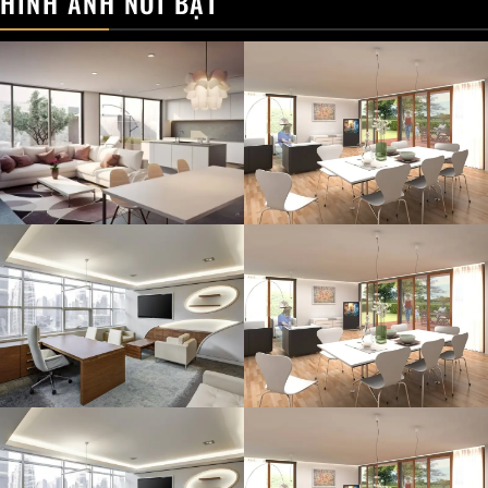
HÌNH ẢNH NỔI BẬT