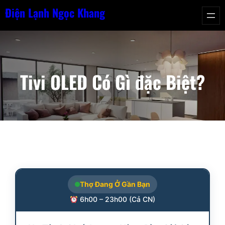
Chuyển
Điện Lạnh Ngọc Khang
đến
phần
nội
dung
Tivi OLED Có Gì đặc Biệt?
Thợ Đang Ở Gần Bạn
6h00 – 23h00 (Cả CN)