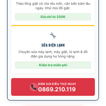
Tháo lồng giặt xịt rửa rêu mốc, cặn bẩn bám lâu
ngày. Khử mùi đồ giặt.
Giá chỉ từ 250K
SỬA ĐIỆN LẠNH
Chuyên sửa máy lạnh, máy giặt, tủ lạnh & đồ
điện gia dụng hư hỏng nặng.
Kiểm tra miễn phí
BẤM GỌI ĐIỀU THỢ NGAY
0869.210.119