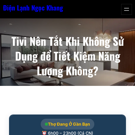
Chuyển
Điện Lạnh Ngọc Khang
đến
phần
nội
Tivi Nên Tắt Khi Không Sử
dung
Dụng để Tiết Kiệm Năng
Lượng Không?
Thợ Đang Ở Gần Bạn
6h00 – 23h00 (Cả CN)