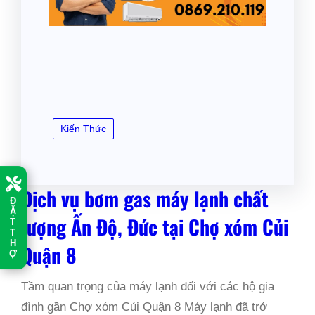
Kiến Thức
Dịch vụ bơm gas máy lạnh chất
Đ
Ặ
lượng Ấn Độ, Đức tại Chợ xóm Củi
T
T
H
Quận 8
Ợ
Tầm quan trọng của máy lạnh đối với các hộ gia
đình gần Chợ xóm Củi Quận 8 Máy lạnh đã trở