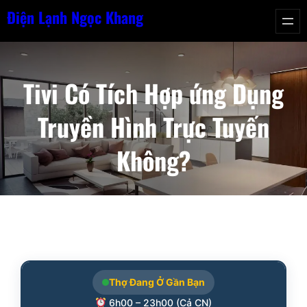
Chuyển
Điện Lạnh Ngọc Khang
đến
phần
nội
Tivi Có Tích Hợp ứng Dụng
dung
Truyền Hình Trực Tuyến
Không?
Thợ Đang Ở Gần Bạn
6h00 – 23h00 (Cả CN)