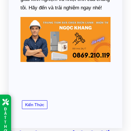
tôi. Hãy đến và trải nghiệm ngay nhé!
Kiến Thức
Đ
Ặ
T
T
H