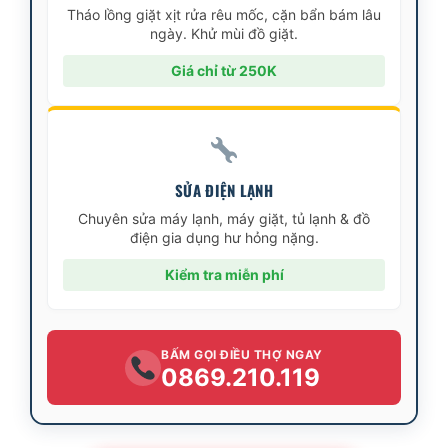
Tháo lồng giặt xịt rửa rêu mốc, cặn bẩn bám lâu
ngày. Khử mùi đồ giặt.
Giá chỉ từ 250K
SỬA ĐIỆN LẠNH
Chuyên sửa máy lạnh, máy giặt, tủ lạnh & đồ
điện gia dụng hư hỏng nặng.
Kiểm tra miễn phí
BẤM GỌI ĐIỀU THỢ NGAY
0869.210.119