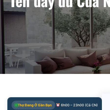
Tên đầy đủ Của N
Thợ Đang Ở Gần Bạn
6h00 – 23h00 (Cả CN)