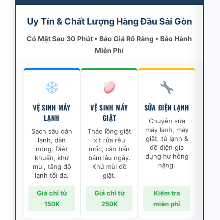
Uy Tín & Chất Lượng Hàng Đầu Sài Gòn
Có Mặt Sau 30 Phút • Báo Giá Rõ Ràng • Bảo Hành
Miễn Phí
VỆ SINH MÁY
VỆ SINH MÁY
SỬA ĐIỆN LẠNH
LẠNH
GIẶT
Chuyên sửa
máy lạnh, máy
Sạch sâu dàn
Tháo lồng giặt
giặt, tủ lạnh &
lạnh, dàn
xịt rửa rêu
đồ điện gia
nóng. Diệt
mốc, cặn bẩn
dụng hư hỏng
khuẩn, khử
bám lâu ngày.
nặng.
mùi, tăng độ
Khử mùi đồ
lạnh tối đa.
giặt.
Giá chỉ từ
Giá chỉ từ
Kiểm tra
150K
250K
miễn phí