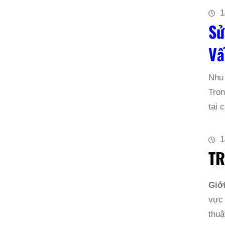
1
Sử
Vấ
Nhu
Tron
tại
1
TR
Giớ
vực
thuậ