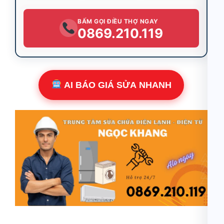
BẤM GỌI ĐIỀU THỢ NGAY
0869.210.119
AI BÁO GIÁ SỬA NHANH