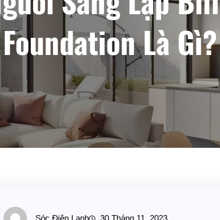
gười Sáng Lập Bil
Foundation Là Gì?
Sóc Điện Lạnh
30 Tháng 11, 2023