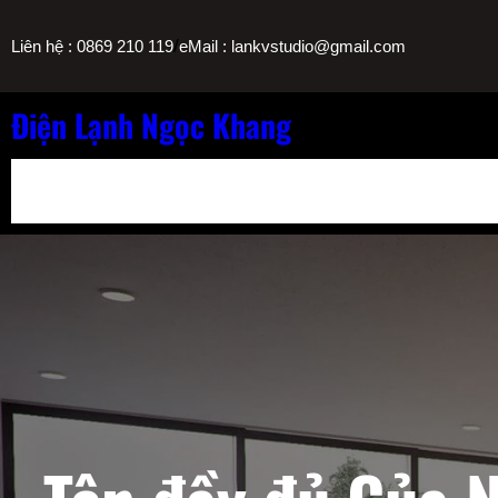
Chuyển
/
Liên hệ : 0869 210 119
eMail : lankvstudio@gmail.com
đến
phần
nội
Điện Lạnh Ngọc Khang
dung
Bảng Giá Nạp Gas Máy Lạnh TPHCM
Sửa Máy Lọc Nước Nóng L
Sửa Máy Lạnh Chảy Nước Giá Bao Nhiêu? Bảng Giá Ngọc Khang