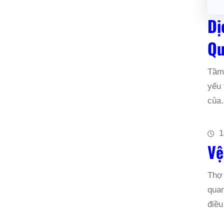
Dị
Qu
Tầm 
yếu 
củ
1
Vệ
Thợ 
quan
điều