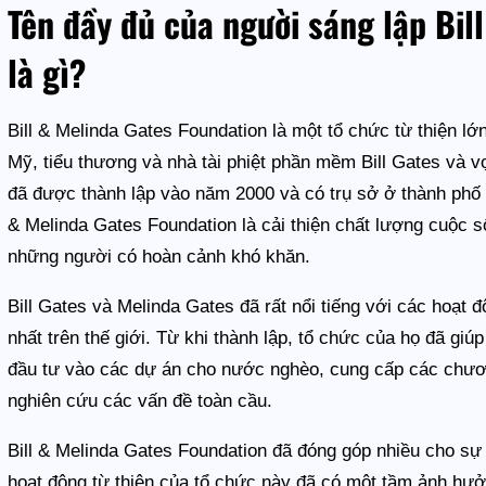
Tên đầy đủ của người sáng lập Bil
là gì?
Bill & Melinda Gates Foundation là một tổ chức từ thiện lớ
Mỹ, tiểu thương và nhà tài phiệt phần mềm Bill Gates và
đã được thành lập vào năm 2000 và có trụ sở ở thành phố S
& Melinda Gates Foundation là cải thiện chất lượng cuộc số
những người có hoàn cảnh khó khăn.
Bill Gates và Melinda Gates đã rất nổi tiếng với các hoạt đ
nhất trên thế giới. Từ khi thành lập, tổ chức của họ đã giú
đầu tư vào các dự án cho nước nghèo, cung cấp các chương
nghiên cứu các vấn đề toàn cầu.
Bill & Melinda Gates Foundation đã đóng góp nhiều cho sự p
hoạt động từ thiện của tổ chức này đã có một tầm ảnh hưở