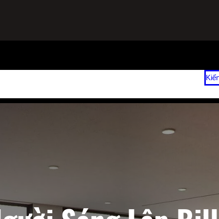
ạnh
Sửa Tủ Lạnh Tại Nhà
Vệ Sinh Máy Lạnh Hết Bao Nhiêu Tiền?
Kiế
 2026
Giá Sửa Máy Lạnh Tại Nhà TPHCM