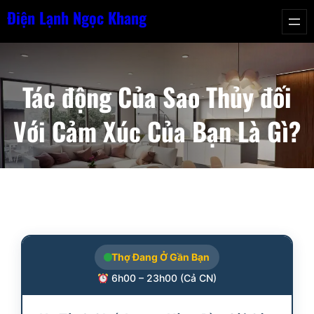
Chuyển
Điện Lạnh Ngọc Khang
đến
phần
nội
Tác động Của Sao Thủy đối
dung
Với Cảm Xúc Của Bạn Là Gì?
Thợ Đang Ở Gần Bạn
6h00 – 23h00 (Cả CN)