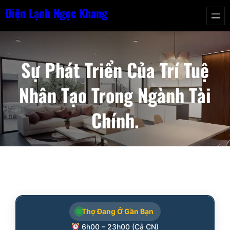
Chuyển
Điện Lạnh Ngọc Khang
đến
phần
nội
Sự Phát Triển Của Trí Tuệ
dung
Nhân Tạo Trong Ngành Tài
Chính.
Thợ Đang Ở Gần Bạn
6h00 – 23h00 (Cả CN)