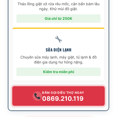
Tháo lồng giặt xịt rửa rêu mốc, cặn bẩn bám lâu
ngày. Khử mùi đồ giặt.
Giá chỉ từ 250K
SỬA ĐIỆN LẠNH
Chuyên sửa máy lạnh, máy giặt, tủ lạnh & đồ
điện gia dụng hư hỏng nặng.
Kiểm tra miễn phí
BẤM GỌI ĐIỀU THỢ NGAY
0869.210.119