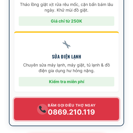
Tháo lồng giặt xịt rửa rêu mốc, cặn bẩn bám lâu
ngày. Khử mùi đồ giặt.
Giá chỉ từ 250K
SỬA ĐIỆN LẠNH
Chuyên sửa máy lạnh, máy giặt, tủ lạnh & đồ
điện gia dụng hư hỏng nặng.
Kiểm tra miễn phí
BẤM GỌI ĐIỀU THỢ NGAY
0869.210.119