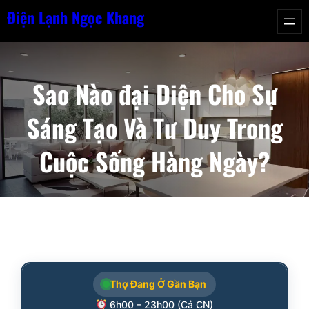
Chuyển
Điện Lạnh Ngọc Khang
đến
phần
nội
Sao Nào đại Diện Cho Sự
dung
Sáng Tạo Và Tư Duy Trong
Cuộc Sống Hàng Ngày?
Thợ Đang Ở Gần Bạn
6h00 – 23h00 (Cả CN)