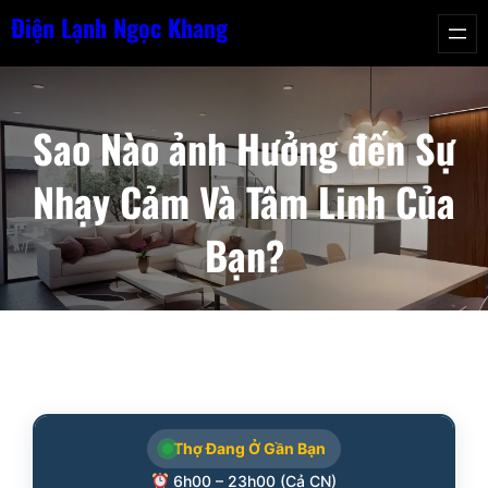
Chuyển
Điện Lạnh Ngọc Khang
đến
phần
nội
Sao Nào ảnh Hưởng đến Sự
dung
Nhạy Cảm Và Tâm Linh Của
Bạn?
Thợ Đang Ở Gần Bạn
6h00 – 23h00 (Cả CN)