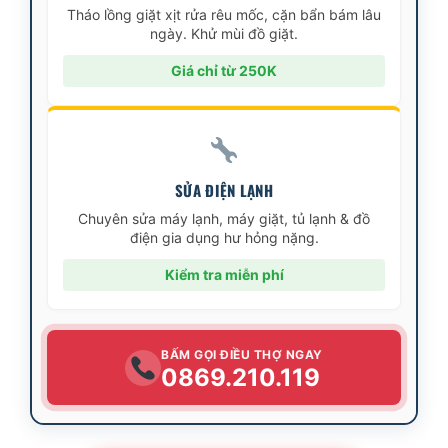
Tháo lồng giặt xịt rửa rêu mốc, cặn bẩn bám lâu
ngày. Khử mùi đồ giặt.
Giá chỉ từ 250K
SỬA ĐIỆN LẠNH
Chuyên sửa máy lạnh, máy giặt, tủ lạnh & đồ
điện gia dụng hư hỏng nặng.
Kiểm tra miễn phí
BẤM GỌI ĐIỀU THỢ NGAY
0869.210.119