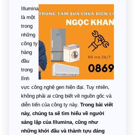
Illumina
là một
trong
những
công ty
hàng
đầu
trong
lĩnh
vực công nghệ gen hiện đại. Tuy nhiên,
không phải ai cũng biết về nguồn gốc và
diễn tiến của công ty này.
Trong bài viết
này, chúng ta sẽ tìm hiểu về người
sáng lập của Illumina, cũng như
những khởi đầu và thành tựu đáng