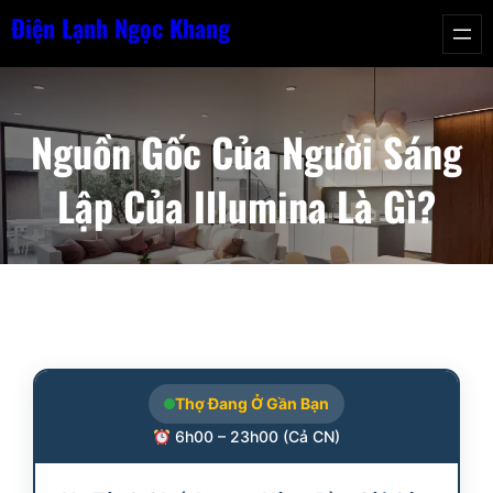
Chuyển
Điện Lạnh Ngọc Khang
đến
phần
nội
Nguồn Gốc Của Người Sáng
dung
Lập Của Illumina Là Gì?
Thợ Đang Ở Gần Bạn
6h00 – 23h00 (Cả CN)