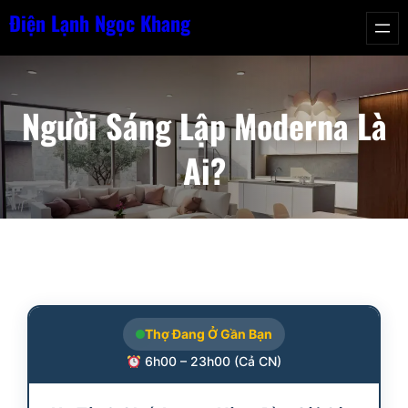
Chuyển
Điện Lạnh Ngọc Khang
đến
phần
nội
Người Sáng Lập Moderna Là
dung
Ai?
Thợ Đang Ở Gần Bạn
6h00 – 23h00 (Cả CN)