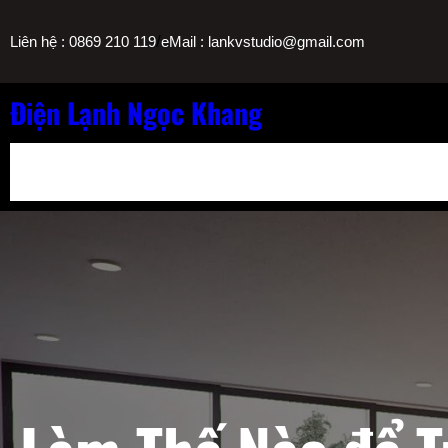
Chuyển
/
Liên hệ : 0869 210 119
eMail : lankvstudio@gmail.com
đến
phần
nội
Điện Lạnh Ngọc Khang
dung
Bảng Giá Nạp Gas Máy Lạnh TPHCM
Sửa Máy Lọc Nước Nóng L
Sửa Máy Lạnh Chảy Nước Giá Bao Nhiêu? Bảng Giá Ngọc Khang