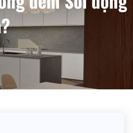
Sống đêm Sôi động
a?