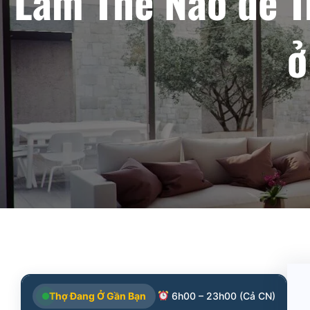
Làm Thế Nào để T
ở
Thợ Đang Ở Gần Bạn
6h00 – 23h00 (Cả CN)