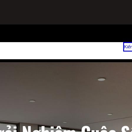
ạnh
Sửa Tủ Lạnh Tại Nhà
Vệ Sinh Máy Lạnh Hết Bao Nhiêu Tiền?
Kiế
 2026
Giá Sửa Máy Lạnh Tại Nhà TPHCM