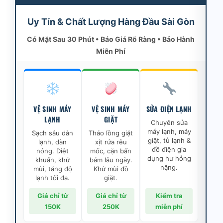
Uy Tín & Chất Lượng Hàng Đầu Sài Gòn
Có Mặt Sau 30 Phút • Báo Giá Rõ Ràng • Bảo Hành
Miễn Phí
VỆ SINH MÁY
VỆ SINH MÁY
SỬA ĐIỆN LẠNH
LẠNH
GIẶT
Chuyên sửa
máy lạnh, máy
Sạch sâu dàn
Tháo lồng giặt
giặt, tủ lạnh &
lạnh, dàn
xịt rửa rêu
đồ điện gia
nóng. Diệt
mốc, cặn bẩn
dụng hư hỏng
khuẩn, khử
bám lâu ngày.
nặng.
mùi, tăng độ
Khử mùi đồ
lạnh tối đa.
giặt.
Giá chỉ từ
Giá chỉ từ
Kiểm tra
150K
250K
miễn phí