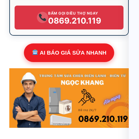
BẤM GỌI ĐIỀU THỢ NGAY
0869.210.119
AI BÁO GIÁ SỬA NHANH