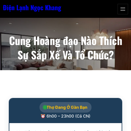
Chuyển
Điện Lạnh Ngọc Khang
đến
phần
nội
Cung Hoàng đạo Nào Thích
dung
Sự Sắp Xế Và Tổ Chức?
Thợ Đang Ở Gần Bạn
6h00 – 23h00 (Cả CN)