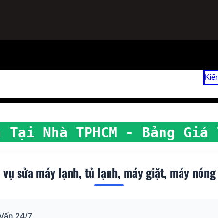
ạnh
Sửa Tủ Lạnh Tại Nhà
Vệ Sinh Máy Lạnh Hết Bao Nhiêu Tiền?
Kiế
 2026
Giá Sửa Máy Lạnh Tại Nhà TPHCM
h Tại Nhà TPHCM - Bảng Giá 
 vụ sửa máy lạnh, tủ lạnh, máy giặt, máy nóng
 Vấn 24/7