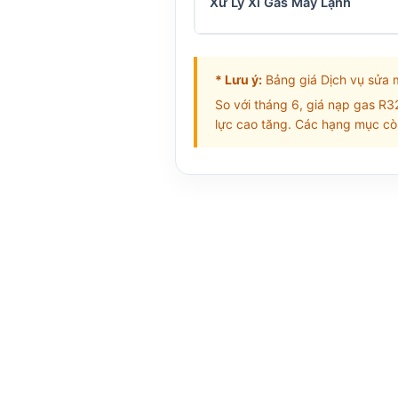
Xử Lý Xì Gas Máy Lạnh
* Lưu ý:
Bảng giá Dịch vụ sửa m
So với tháng 6, giá nạp gas R32
lực cao tăng. Các hạng mục còn