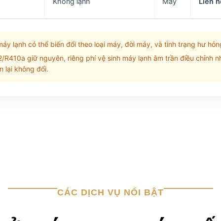
Không lạnh
Máy
Liên h
áy lạnh có thể biến đổi theo loại máy, đời máy, và tình trạng hư hỏ
/R410a giữ nguyên, riêng phí vệ sinh máy lạnh âm trần điều chỉnh nhẹ 
 lại không đổi.
CÁC DỊCH VỤ NỔI BẬT