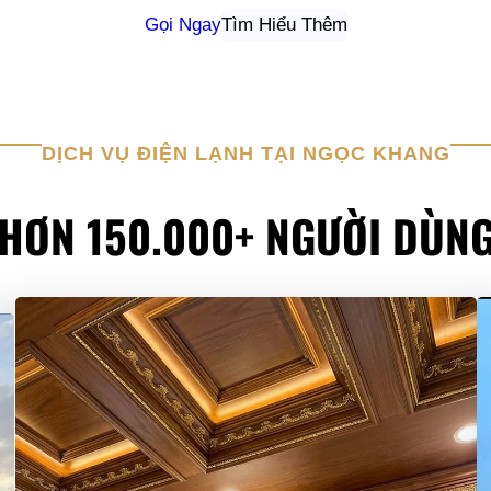
Gọi Ngay
Tìm Hiểu Thêm
DỊCH VỤ ĐIỆN LẠNH TẠI NGỌC KHANG
HƠN 150.000+ NGƯỜI DÙN