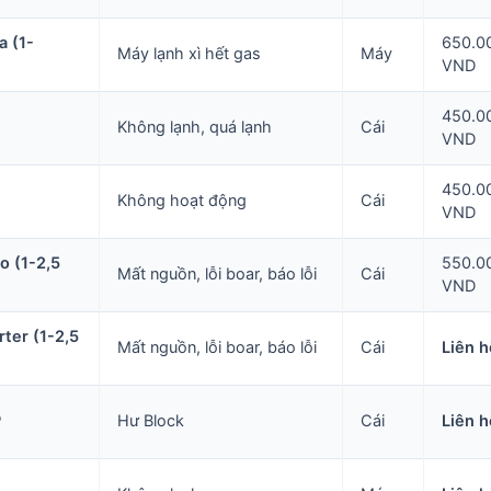
 (1-
650.0
Máy lạnh xì hết gas
Máy
VND
450.0
Không lạnh, quá lạnh
Cái
VND
450.0
Không hoạt động
Cái
VND
o (1-2,5
550.0
Mất nguồn, lỗi boar, báo lỗi
Cái
VND
ter (1-2,5
Mất nguồn, lỗi boar, báo lỗi
Cái
Liên h
P
Hư Block
Cái
Liên h