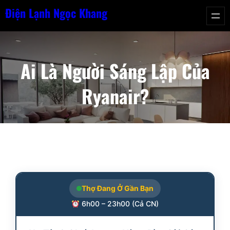
Chuyển
Điện Lạnh Ngọc Khang
đến
phần
nội
Ai Là Người Sáng Lập Của
dung
Ryanair?
Thợ Đang Ở Gần Bạn
6h00 – 23h00 (Cả CN)