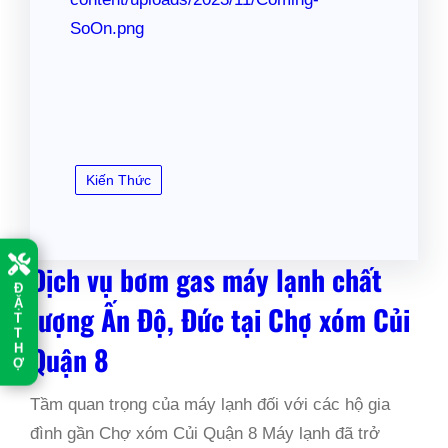
SoOn.png
Kiến Thức
Dịch vụ bơm gas máy lạnh chất
Đ
Ặ
lượng Ấn Độ, Đức tại Chợ xóm Củi
T
T
Quận 8
H
Ợ
Tầm quan trọng của máy lạnh đối với các hộ gia
đình gần Chợ xóm Củi Quận 8 Máy lạnh đã trở