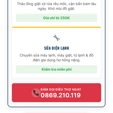
Tháo lồng giặt xịt rửa rêu mốc, cặn bẩn bám lâu
ngày. Khử mùi đồ giặt.
Giá chỉ từ 250K
SỬA ĐIỆN LẠNH
Chuyên sửa máy lạnh, máy giặt, tủ lạnh & đồ
điện gia dụng hư hỏng nặng.
Kiểm tra miễn phí
BẤM GỌI ĐIỀU THỢ NGAY
0869.210.119