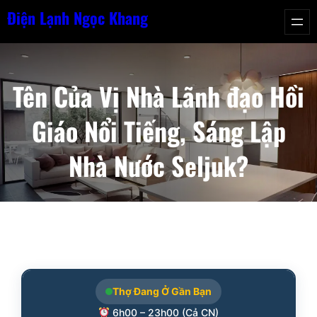
Chuyển
Điện Lạnh Ngọc Khang
đến
phần
nội
Tên Của Vị Nhà Lãnh đạo Hồi
dung
Giáo Nổi Tiếng, Sáng Lập
Nhà Nước Seljuk?
Thợ Đang Ở Gần Bạn
6h00 – 23h00 (Cả CN)