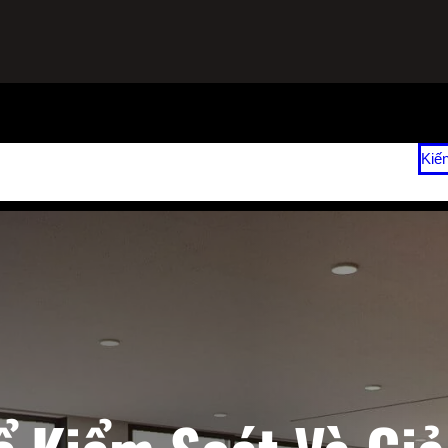
ạnh
Sửa Tủ Lạnh Tại Nhà
Vệ Sinh Máy Lạnh Hết Bao Nhiêu Tiền?
Kiế
 2026
Giá Sửa Máy Lạnh Tại Nhà TPHCM