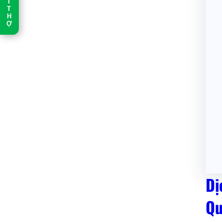
T
T
H
Ợ
Dị
Qu