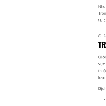
Nhu
Tron
tại
1
TR
Giớ
vực
thuậ
lượn
Dịc