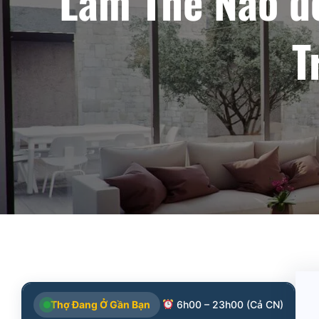
Làm Thế Nào đ
T
Thợ Đang Ở Gần Bạn
6h00 – 23h00 (Cả CN)