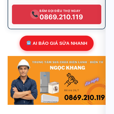
BẤM GỌI ĐIỀU THỢ NGAY
0869.210.119
AI BÁO GIÁ SỬA NHANH