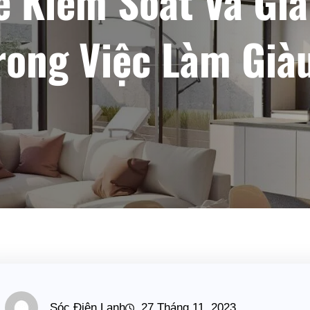
ể Kiểm Soát Và Giả
rong Việc Làm Già
Sóc Điện Lạnh
27 Tháng 11, 2023