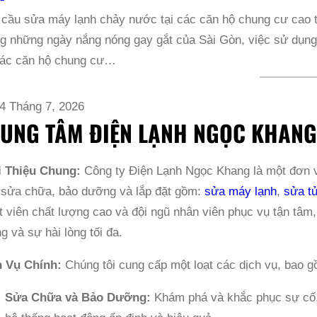
 cầu sửa máy lạnh chảy nước tại các căn hộ chung cư ca
g những ngày nắng nóng gay gắt của Sài Gòn, việc sử dụng 
 các căn hộ chung cư…
4 Tháng 7, 2026
UNG TÂM ĐIỆN LẠNH NGỌC KHAN
i Thiệu Chung:
Công ty Điện Lạnh Ngọc Khang là một đơn vị
 sửa chữa, bảo dưỡng và lắp đặt gồm:
sửa máy lạnh
,
sửa tủ
t viên chất lượng cao và đội ngũ nhân viên phục vụ tận tâm
g và sự hài lòng tối đa.
h Vụ Chính:
Chúng tôi cung cấp một loạt các dịch vụ, bao g
Sửa Chữa và Bảo Dưỡng:
Khám phá và khắc phục sự cố, 