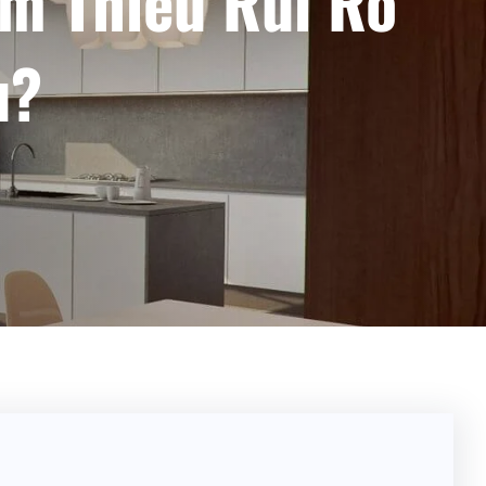
m Thiểu Rủi Ro
u?