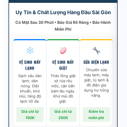
Uy Tín & Chất Lượng Hàng Đầu Sài Gòn
Có Mặt Sau 30 Phút • Báo Giá Rõ Ràng • Bảo Hành
Miễn Phí
VỆ SINH MÁY
VỆ SINH MÁY
SỬA ĐIỆN LẠNH
LẠNH
GIẶT
Chuyên sửa
máy lạnh, máy
Sạch sâu dàn
Tháo lồng giặt
giặt, tủ lạnh &
lạnh, dàn
xịt rửa rêu
đồ điện gia
nóng. Diệt
mốc, cặn bẩn
dụng hư hỏng
khuẩn, khử
bám lâu ngày.
nặng.
mùi, tăng độ
Khử mùi đồ
lạnh tối đa.
giặt.
Giá chỉ từ
Giá chỉ từ
Kiểm tra
150K
250K
miễn phí