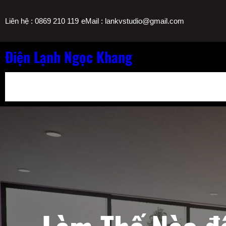
Chuyển
/
Liên hệ : 0869 210 119
eMail : lankvstudio@gmail.com
đến
phần
nội
Điện Lạnh Ngọc Khang
dung
Bảng Giá Nạp Gas Máy Lạnh TPHCM
Sửa Máy Lọc Nước Nóng L
Sửa Máy Lạnh Chảy Nước Giá Bao Nhiêu? Bảng Giá Ngọc Khang