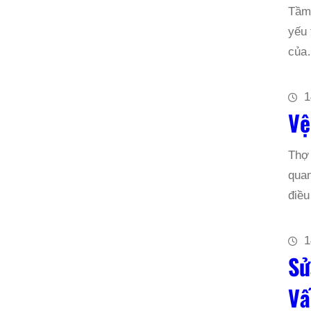
Tầm 
yếu 
củ
1
Vệ
Thợ 
quan
điều
1
Sử
Vấ