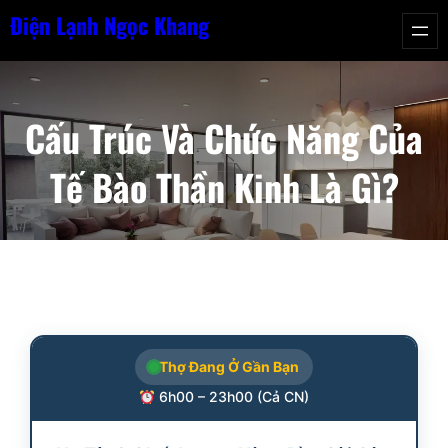
Chuyển
Điện Lạnh Ngọc Khang
đến
phần
nội
Cấu Trúc Và Chức Năng Của
dung
Tế Bào Thần Kinh Là Gì?
Thợ Đang Ở Gần Bạn
6h00 – 23h00 (Cả CN)