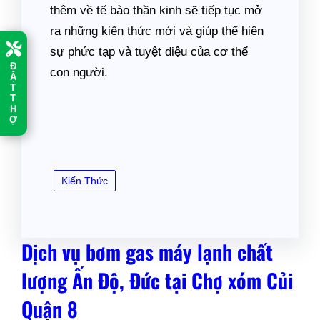
thêm về tế bào thần kinh sẽ tiếp tục mở
ra những kiến thức mới và giúp thể hiện
sự phức tạp và tuyệt diệu của cơ thể
Đ
con người.
Ặ
T
T
H
Ợ
Kiến Thức
Dịch vụ bơm gas máy lạnh chất
lượng Ấn Độ, Đức tại Chợ xóm Củi
Quận 8