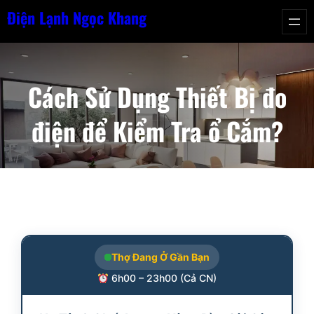
Chuyển
Điện Lạnh Ngọc Khang
đến
phần
nội
Cách Sử Dụng Thiết Bị đo
dung
điện để Kiểm Tra ổ Cắm?
Thợ Đang Ở Gần Bạn
6h00 – 23h00 (Cả CN)