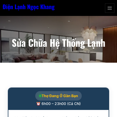
Chuyển
Điện Lạnh Ngọc Khang
đến
phần
nội
dung
Sửa Chữa Hệ Thống Lạnh
Thợ Đang Ở Gần Bạn
6h00 – 23h00 (Cả CN)