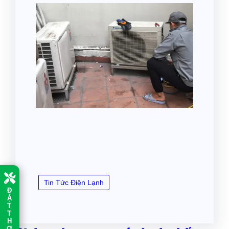
Tin Tức Điện Lạnh
Đ
Ặ
T
T
H
Ợ