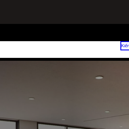
ạnh
Sửa Tủ Lạnh Tại Nhà
Vệ Sinh Máy Lạnh Hết Bao Nhiêu Tiền?
Kiế
 2026
Giá Sửa Máy Lạnh Tại Nhà TPHCM