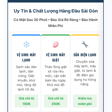
Uy Tín & Chất Lượng Hàng Đầu Sài Gòn
Có Mặt Sau 30 Phút • Báo Giá Rõ Ràng • Bảo Hành
Miễn Phí
VỆ SINH MÁY
VỆ SINH MÁY
SỬA ĐIỆN LẠNH
LẠNH
GIẶT
Chuyên sửa
máy lạnh, máy
Sạch sâu dàn
Tháo lồng giặt
giặt, tủ lạnh &
lạnh, dàn
xịt rửa rêu
đồ điện gia
nóng. Diệt
mốc, cặn bẩn
dụng hư hỏng
khuẩn, khử
bám lâu ngày.
nặng.
mùi, tăng độ
Khử mùi đồ
lạnh tối đa.
giặt.
Giá chỉ từ
Giá chỉ từ
Kiểm tra
150K
250K
miễn phí