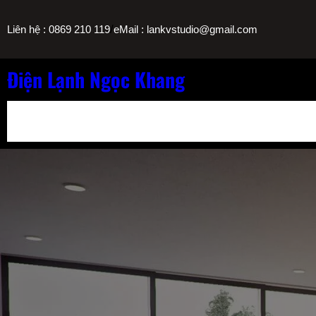
Chuyển
/
Liên hệ : 0869 210 119
eMail : lankvstudio@gmail.com
đến
phần
nội
Điện Lạnh Ngọc Khang
dung
Bảng Giá Nạp Gas Máy Lạnh TPHCM
Sửa Máy Lọc Nước Nóng L
Sửa Máy Lạnh Chảy Nước Giá Bao Nhiêu? Bảng Giá Ngọc Khang