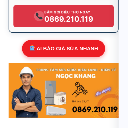
BẤM GỌI ĐIỀU THỢ NGAY
0869.210.119
AI BÁO GIÁ SỬA NHANH