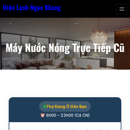
Chuyển
Điện Lạnh Ngọc Khang
đến
phần
nội
dung
Máy Nước Nóng Trực Tiếp Cũ
Thợ Đang Ở Gần Bạn
6h00 – 23h00 (Cả CN)