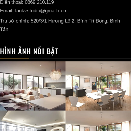
Điện thoại: 0869.210.119
Email: lankvstudio@gmail.com
Trụ sở chính: 520/3/1 Hương Lộ 2, Bình Trị Đông, Bình
Tân
HÌNH ẢNH NỔI BẬT