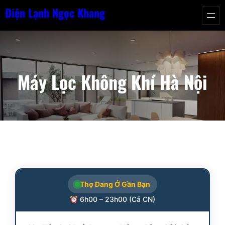
Chuyển
Điện Lạnh Ngọc Khang
đến
phần
nội
dung
Máy Lọc Không Khí Hà Nội
Thợ Đang Ở Gần Bạn
6h00 – 23h00 (Cả CN)