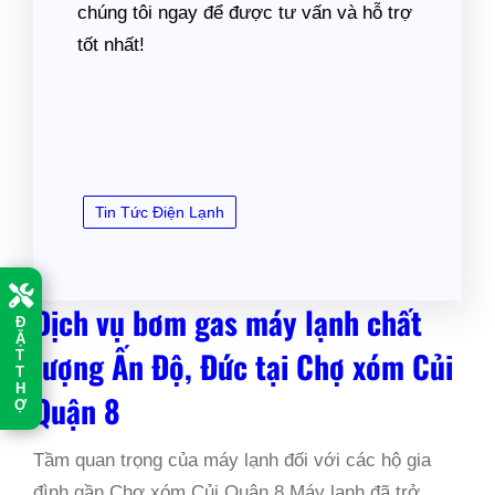
chúng tôi ngay để được tư vấn và hỗ trợ
tốt nhất!
Tin Tức Điện Lạnh
Dịch vụ bơm gas máy lạnh chất
Đ
Ặ
lượng Ấn Độ, Đức tại Chợ xóm Củi
T
T
H
Quận 8
Ợ
Tầm quan trọng của máy lạnh đối với các hộ gia
đình gần Chợ xóm Củi Quận 8 Máy lạnh đã trở