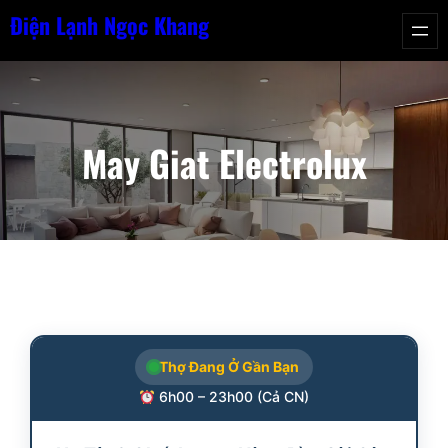
Chuyển
Điện Lạnh Ngọc Khang
đến
phần
nội
dung
May Giat Electrolux
Thợ Đang Ở Gần Bạn
6h00 – 23h00 (Cả CN)