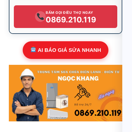
BẤM GỌI ĐIỀU THỢ NGAY
0869.210.119
AI BÁO GIÁ SỬA NHANH