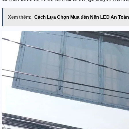
Xem thêm:
Cách Lựa Chọn Mua đèn Nến LED An Toàn