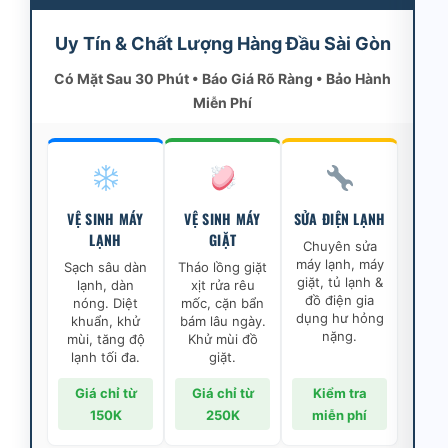
Uy Tín & Chất Lượng Hàng Đầu Sài Gòn
Có Mặt Sau 30 Phút • Báo Giá Rõ Ràng • Bảo Hành
Miễn Phí
VỆ SINH MÁY
VỆ SINH MÁY
SỬA ĐIỆN LẠNH
LẠNH
GIẶT
Chuyên sửa
máy lạnh, máy
Sạch sâu dàn
Tháo lồng giặt
giặt, tủ lạnh &
lạnh, dàn
xịt rửa rêu
đồ điện gia
nóng. Diệt
mốc, cặn bẩn
dụng hư hỏng
khuẩn, khử
bám lâu ngày.
nặng.
mùi, tăng độ
Khử mùi đồ
lạnh tối đa.
giặt.
Giá chỉ từ
Giá chỉ từ
Kiểm tra
150K
250K
miễn phí