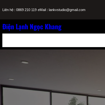
Chuyển
/
Liên hệ : 0869 210 119
eMail : lankvstudio@gmail.com
đến
phần
nội
Điện Lạnh Ngọc Khang
dung
Bảng Giá Nạp Gas Máy Lạnh TPHCM
Sửa Máy Lọc Nước Nóng L
Sửa Máy Lạnh Chảy Nước Giá Bao Nhiêu? Bảng Giá Ngọc Khang