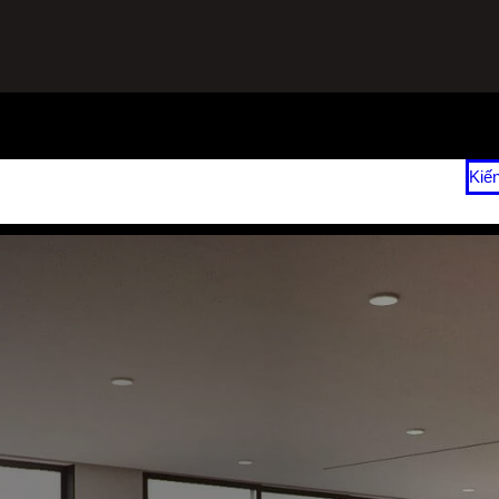
ạnh
Sửa Tủ Lạnh Tại Nhà
Vệ Sinh Máy Lạnh Hết Bao Nhiêu Tiền?
Kiế
 2026
Giá Sửa Máy Lạnh Tại Nhà TPHCM