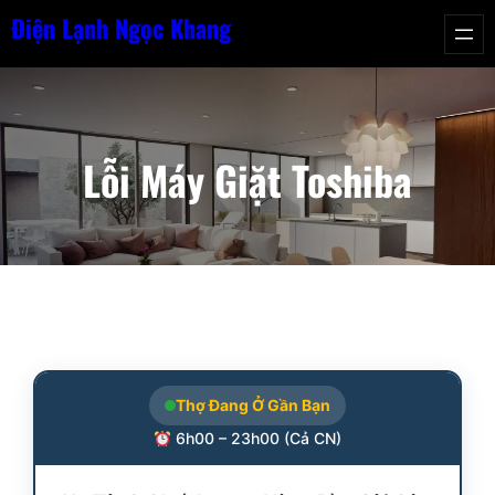
Chuyển
Điện Lạnh Ngọc Khang
đến
phần
nội
dung
Lỗi Máy Giặt Toshiba
Thợ Đang Ở Gần Bạn
6h00 – 23h00 (Cả CN)