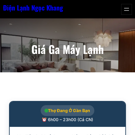
Chuyển
Điện Lạnh Ngọc Khang
đến
phần
nội
dung
Giá Ga Máy Lạnh
Thợ Đang Ở Gần Bạn
6h00 – 23h00 (Cả CN)