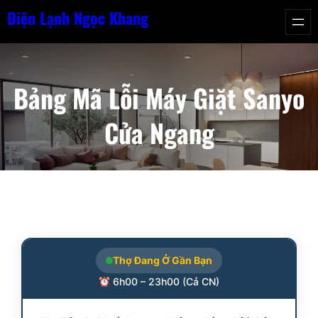
Chuyển
Điện Lạnh Ngọc Khang
đến
phần
nội
Bảng Mã Lỗi Máy Giặt Sanyo
dung
Cửa Ngang
Thợ Đang Ở Gần Bạn
6h00 – 23h00 (Cả CN)